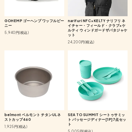
GOHEMP ゴーヘンプ ワッフルビー
narifuri NFC×KELTY ナリフリ ネ
ニー
イチャー・フィールド・クラブ×ケ
ルティ ウィンドガードザパタジャケ
5,940円(税込)
ット
24,200円(税込)
belmont ベルモント チタンULネ
SEA TO SUMMIT シートゥサミッ
ストカップ460
ト パッセージディナー[1P]7点セッ
ト
1,925円(税込)
5,005円(税込)