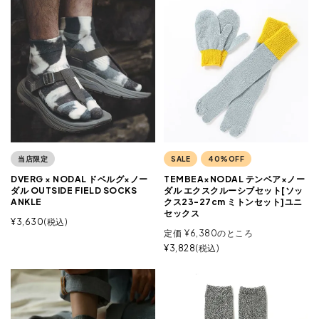
当店限定
SALE
40%OFF
DVERG × NODAL ドベルグ×ノー
TEMBEA×NODAL テンベア×ノー
ダル OUTSIDE FIELD SOCKS
ダル エクスクルーシブセット[ソッ
ANKLE
クス23-27cm ミトンセット]ユニ
セックス
¥
3,630
税込
定価
¥
6,380
のところ
¥
3,828
税込