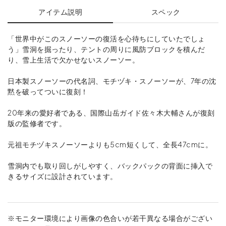
アイテム説明
スペック
「世界中がこのスノーソーの復活を心待ちにしていたでしょ
う」雪洞を掘ったり、テントの周りに風防ブロックを積んだ
り、雪上生活で欠かせないスノーソー。
日本製スノーソーの代名詞、モチヅキ・スノーソーが、7年の沈
黙を破ってついに復刻！
20年来の愛好者である、国際山岳ガイド佐々木大輔さんが復刻
版の監修者です。
元祖モチヅキスノーソーよりも5cm短くして、全長47cmに。
雪洞内でも取り回しがしやすく、バックパックの背面に挿入で
きるサイズに設計されています。
※モニター環境により画像の色合いが若干異なる場合がござい