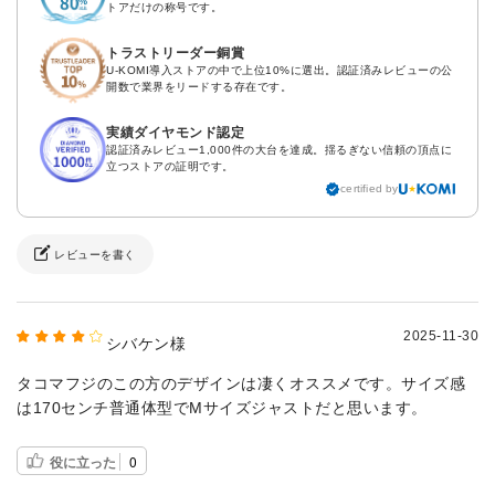
トアだけの称号です。
トラストリーダー銅賞
U-KOMI導入ストアの中で上位10%に選出。認証済みレビューの公
開数で業界をリードする存在です。
実績ダイヤモンド認定
認証済みレビュー1,000件の大台を達成。揺るぎない信頼の頂点に
立つストアの証明です。
certified by
レビューを書く
2025-11-30
シバケン様
タコマフジのこの方のデザインは凄くオススメです。サイズ感
は170センチ普通体型でMサイズジャストだと思います。
役に立った
0