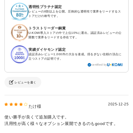
透明性プラチナ認定
レビューの8割以上を公開。圧倒的な透明性で業界をリードするス
トアだけの称号です。
トラストリーダー銅賞
U-KOMI導入ストアの中で上位10%に選出。認証済みレビューの公
開数で業界をリードする存在です。
実績ダイヤモンド認定
認証済みレビュー1,000件の大台を達成。揺るぎない信頼の頂点に
立つストアの証明です。
certified by
レビューを書く
2025-12-25
たけ様
使い勝手が良くて追加購入です。
汎用性が高く様々なオプション展開できるのもgoodです。