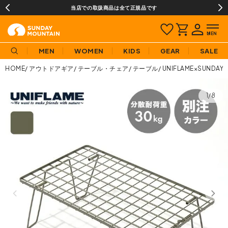
当店での取扱商品は全て正規品です
MEN
WOMEN
KIDS
GEAR
SALE
HOME
アウトドアギア
テーブル・チェア
テーブル
UNIFLAME×SUN
1/8