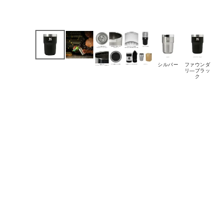
シルバー
ファウンダ
リ―ブラッ
ク