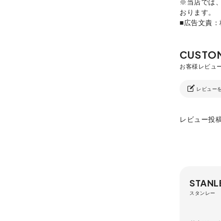
※当店では
おります。
■広告文責
レビュー
レビュー投
STANL
スタンレー