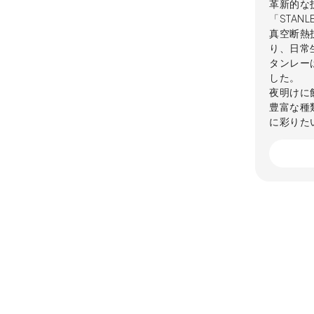
革新的な
「STAN
真空断熱
り、日常
タンレー
した。
夜明けに
豊富な種
に彩りた