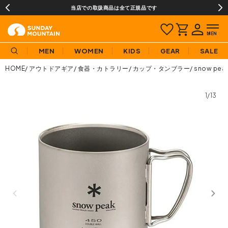
当店での取扱商品は全て正規品です
MEN
WOMEN
KIDS
GEAR
SALE
HOME
アウトドアギア
食器・カトラリー
カップ・タンブラー
snow p
1/13