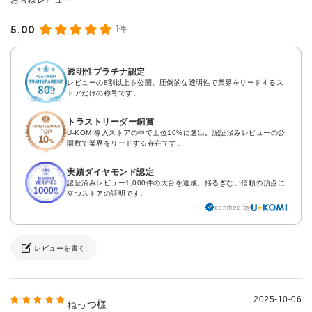
5.00
1件
透明性プラチナ認定
レビューの8割以上を公開。圧倒的な透明性で業界をリードするス
トアだけの称号です。
トラストリーダー銅賞
U-KOMI導入ストアの中で上位10%に選出。認証済みレビューの公
開数で業界をリードする存在です。
実績ダイヤモンド認定
認証済みレビュー1,000件の大台を達成。揺るぎない信頼の頂点に
立つストアの証明です。
certified by
レビューを書く
2025-10-06
ねっつ様