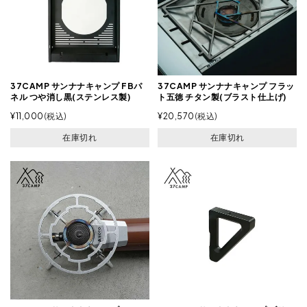
37CAMP サンナナキャンプ FBパ
37CAMP サンナナキャンプ フラッ
ネル つや消し黒(ステンレス製)
ト五徳 チタン製(ブラスト仕上げ)
¥
11,000
税込
¥
20,570
税込
在庫切れ
在庫切れ