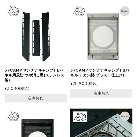
37CAMP サンナナキャンプ FBパ
37CAMP サンナナキャンプ FBパ
ネル用風防 つや消し黒(ステンレス
ネル チタン製(ブラスト仕上げ)
製)
¥
20,900
税込
¥
3,080
税込
在庫切れ
在庫切れ