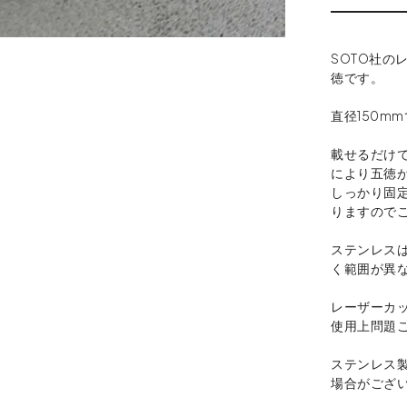
SOTO社の
徳です。
直径150m
載せるだけ
により五徳
しっかり固
りますので
ステンレス
く範囲が異
レーザーカ
使用上問題
ステンレス
場合がござ