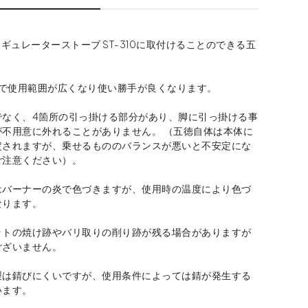
レギュレーターストーブ ST-310に取付けることのできる五
mで使用範囲が広くなり使い勝手が良くなります。
でなく、4箇所の引っ掛ける部分があり、脚に引っ掛ける事
が不用意に外れることがありません。 （五徳自体は本体に
定されますが、乗せるもののバランスが悪いと不安定にな
ご注意ください）。
はバーナーの炎で色づきますが、使用時の温度により色づ
なります。
ットの焼け跡やバリ取りの削り跡が残る場合がありますが
ございません。
製は錆びにくいですが、使用条件によっては錆が発生する
います。