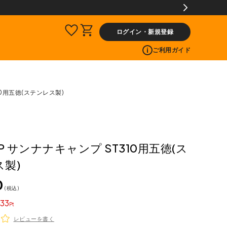
ログイン・新規登録
ご利用ガイド
10用五徳(ステンレス製)
MP サンナナキャンプ ST310用五徳(ス
製)
0
税込
33
レビューを書く