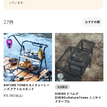
っています。
27
おすすめ順
NATURE TONES ネイチャートー
当店限定
ンズ クアトルスタンド
DVERG ドベルグ
¥
15,180
税込
DVERG×NatureTones ミニサイ
ドテーブル