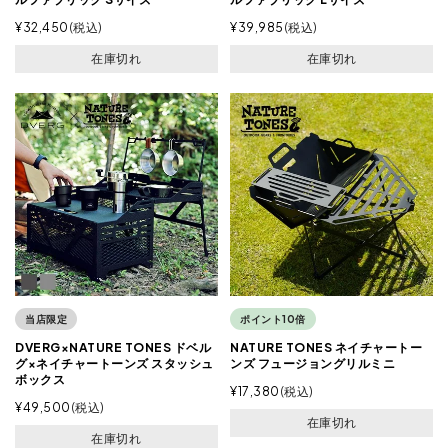
¥
32,450
税込
¥
39,985
税込
在庫切れ
在庫切れ
当店限定
ポイント10倍
DVERG×NATURE TONES ドベル
NATURE TONES ネイチャートー
グ×ネイチャートーンズ スタッシュ
ンズ フュージョングリルミニ
ボックス
¥
17,380
税込
¥
49,500
税込
在庫切れ
在庫切れ