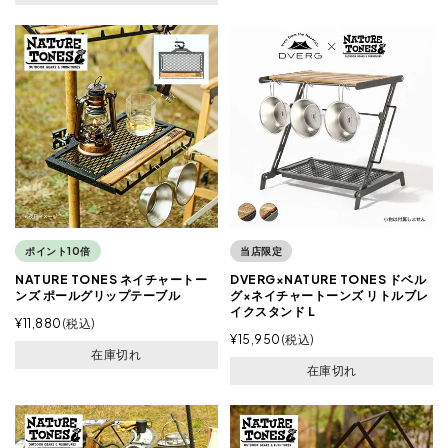
ポイント10倍
当店限定
NATURE TONES ネイチャートー
DVERG×NATURE TONES ドベル
ンズ ポールグリップテーブル
グ×ネイチャートーンズ リトルブレ
イクスタンド L
¥
11,880
税込
¥
15,950
税込
在庫切れ
在庫切れ