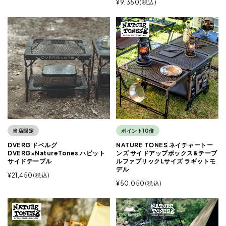
¥
9,350
税込
当店限定
ポイント10倍
DVERG ドベルグ
NATURE TONES ネイチャートー
DVERG×NatureTones ハビット
ンズ サイドアップボックス&テーブ
サイドテーブル
ルファブリックLサイズ ラギットモ
デル
¥
21,450
税込
¥
50,050
税込