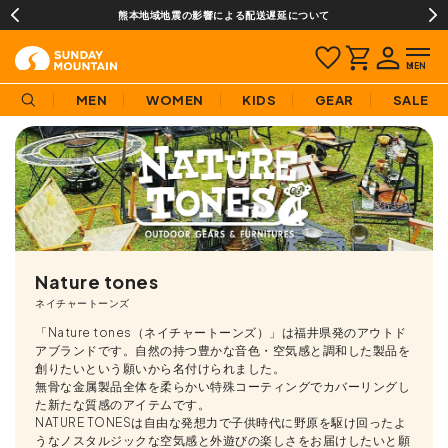
¥3,980(税込)以上のご購入で送料無料!
MEN
WOMEN
KIDS
GEAR
SALE
Nature tones
ネイチャートーンズ
「Nature tones（ネイチャートーンズ）」は福井県発のアウトド
アブランドです。自然の持つ豊かな音色・空気感と調和した製品を
創りたいという願いから名付けられました。
無骨な金属製品全体を柔らかい特殊コーティングでカバーリングし
た新たな質感のアイテムです。
NATURE TONESは自由な発想力で子供時代に野原を駆け回ったよ
うなノスタルジックな空気感と外遊びの楽しさをお届けしたいと願