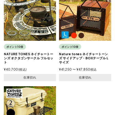
ポイント10倍
ポイント10倍
NATURE TONES ネイチャートー
Nature tones ネイチャートーン
ンズ オクタゴンサークル フルセッ
ズ サイドアップ・BOXテーブル L
ト
サイズ
¥
40,700
税込
¥
41,250
〜
¥
47,850
税込
在庫切れ
在庫切れ