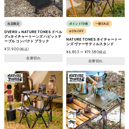
当店限定
ポイント10倍
一部SALE
60%OFF
DVERG × NATURE TONES ドベル
グ×ネイチャートーンズ ハビットテ
NATURE TONES ネイチャートー
ーブル コンパクト ブラック
ンズ ヴァーサティルスタンド
¥
31,900
税込
¥
6,853
〜
¥
19,580
税込
在庫切れ
在庫切れ