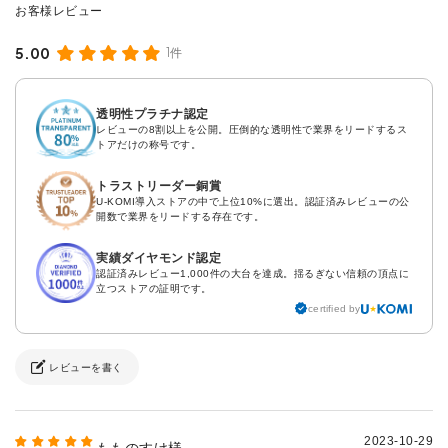
5.00
1件
透明性プラチナ認定
レビューの8割以上を公開。圧倒的な透明性で業界をリードするス
トアだけの称号です。
トラストリーダー銅賞
U-KOMI導入ストアの中で上位10%に選出。認証済みレビューの公
開数で業界をリードする存在です。
実績ダイヤモンド認定
認証済みレビュー1,000件の大台を達成。揺るぎない信頼の頂点に
立つストアの証明です。
certified by
レビューを書く
2023-10-29