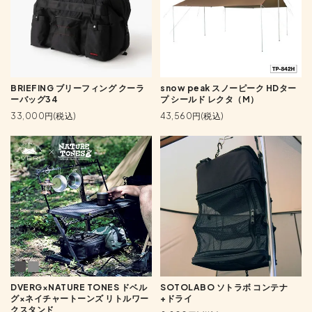
BRIEFING ブリーフィング クーラ
snow peak スノーピーク HDター
ーバッグ34
プ シールド レクタ（M）
33,000円(税込)
43,560円(税込)
DVERG×NATURE TONES ドベル
SOTOLABO ソトラボ コンテナ
グ×ネイチャートーンズ リトルワー
+ドライ
クスタンド