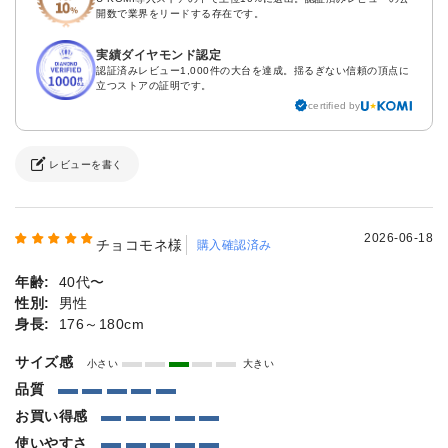
開数で業界をリードする存在です。
実績ダイヤモンド認定
認証済みレビュー1,000件の大台を達成。揺るぎない信頼の頂点に
立つストアの証明です。
certified by
レビューを書く
2026-06-18
チョコモネ様
購入確認済み
年齢:
40代〜
性別:
男性
身長:
176～180cm
サイズ感
小さい
大きい
品質
お買い得感
使いやすさ