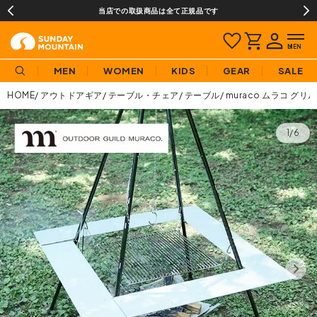
当店での取扱商品は全て正規品です
MEN
WOMEN
KIDS
GEAR
SALE
HOME
アウトドアギア
テーブル・チェア
テーブル
muraco ムラコ グ
1/6