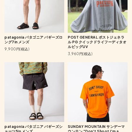
patagonia パタゴニア バギーズロ
POST GENERAL ポストジェネラ
ング7in メンズ
ル PG クイックドライフーディタオ
ルビッグUV
9,900円(税込)
3,960円(税込)
patagonia パタゴニア バギーズシ
SUNDAY MOUNTAIN サンデーマ
ョーツ5in メンズ
ウンテン "Don't Shoot I'm a