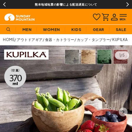
熊本地域地震の影響による配送遅延について
MEN
WOMEN
KIDS
GEAR
SALE
HOME
アウトドアギア
食器・カトラリー
カップ・タンブラー
KUPILKA
1/5