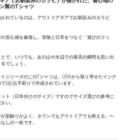
ギアでお馴染みのカラビナが描かれた、着心地の
ン製のTシャツ
描かれているのは、アウトドアギアでお馴染みのカラビ
での安心感を象徴し、冒険と日常をつなぐ「遊びのフッ
ことで、いつでも、あの山や水辺での最高の瞬間を思い出
きるでしょう。
トシリーズのこのTシャツは、USAから取り寄せたインク
で1点1点手刷りで作成されています。
ィット（日本向けのサイズ）ですのでサイズ選びの参考に
ださい。
材が肌触りがよく、タウンでもアウトドアでも映える、ヘ
いなしの一枚です。