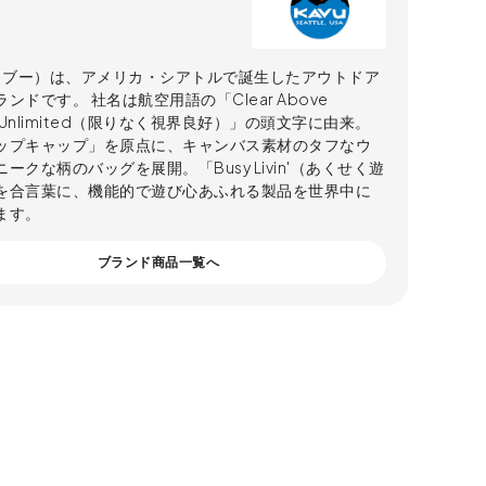
（カブー）は、アメリカ・シアトルで誕生したアウトドア
ンドです。 社名は航空用語の「Clear Above
lity Unlimited（限りなく視界良好）」の頭文字に由来。
ップキャップ」を原点に、キャンバス素材のタフなウ
ークな柄のバッグを展開。「Busy Livin'（あくせく遊
を合言葉に、機能的で遊び心あふれる製品を世界中に
ます。
ブランド商品一覧へ