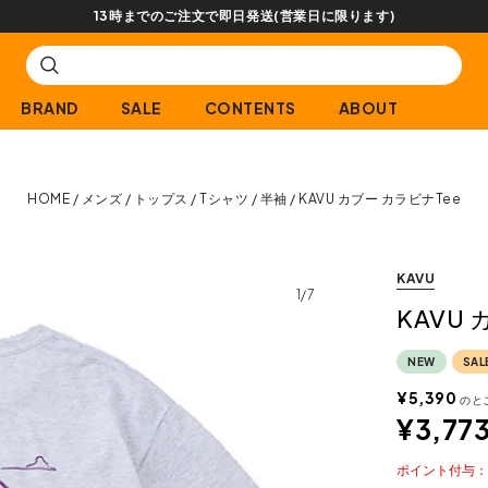
【会員限定】
BRAND
SALE
CONTENTS
ABOUT
HOME
メンズ
トップス
Tシャツ
半袖
KAVU カブー カラビナTee
KAVU
1/7
KAVU
NEW
SAL
¥
5,390
のと
¥
3,77
ポイント