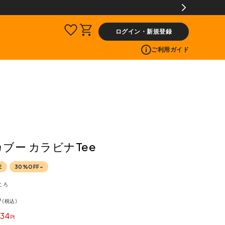
交換送料片道無料サービス
ログイン・新規登録
ご利用ガイド
 カブー カラビナTee
E
30%OFF~
ころ
3
税込
34