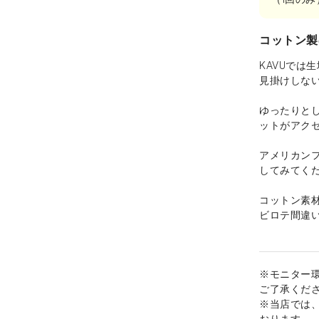
コットン製
KAVUでは
見掛けしな
ゆったりと
ットがアク
アメリカン
してみてく
コットン素
ビロテ間違い
※モニター
ご了承くだ
※当店では
おります。