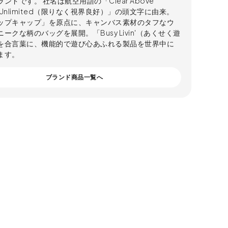
ンドです。 社名は航空用語の「Clear Above
lity Unlimited（限りなく視界良好）」の頭文字に由来。
ップキャップ」を原点に、キャンバス素材のタフなウ
ークな柄のバッグを展開。「Busy Livin'（あくせく遊
を合言葉に、機能的で遊び心あふれる製品を世界中に
ます。
ブランド商品一覧へ