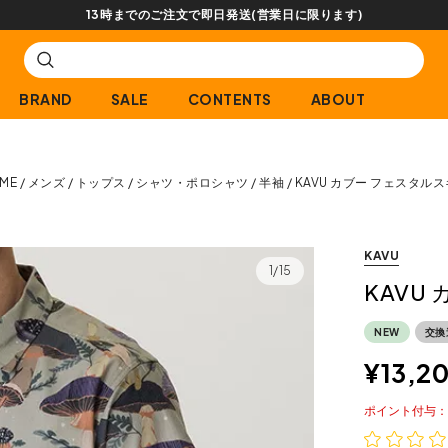
【会員限定】交換送料片道無料サービス
BRAND
SALE
CONTENTS
ABOUT
ME
メンズ
トップス
シャツ・ポロシャツ
半袖
KAVU カブー フェスタル
KAVU
1/15
KAVU
NEW
交換
¥
13,2
ポイント