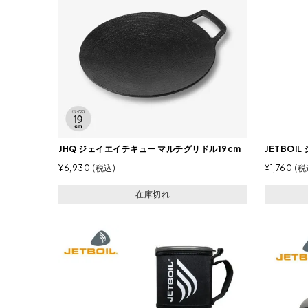
JHQ ジェイエイチキュー マルチグリドル19cm
JETBOI
¥
6,930
税込
¥
1,760
税
在庫切れ