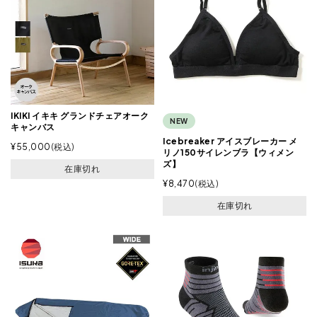
IKIKI イキキ グランドチェアオーク
NEW
キャンバス
Icebreaker アイスブレーカー メ
¥
55,000
税込
リノ150サイレンブラ【ウィメン
ズ】
在庫切れ
¥
8,470
税込
在庫切れ