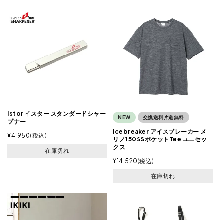
istor イスター スタンダードシャー
NEW
交換送料片道無料
プナー
Icebreaker アイスブレーカー メ
¥
4,950
税込
リノ150SSポケットTee ユニセッ
クス
在庫切れ
¥
14,520
税込
在庫切れ