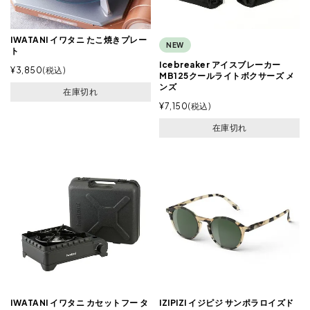
IWATANI イワタニ たこ焼きプレー
NEW
ト
Icebreaker アイスブレーカー
¥
3,850
税込
MB125クールライトボクサーズ メ
ンズ
在庫切れ
¥
7,150
税込
在庫切れ
IWATANI イワタニ カセットフー タ
IZIPIZI イジピジ サンポラロイズド