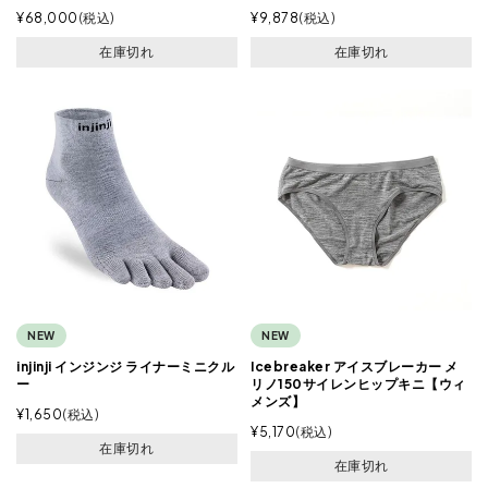
¥
68,000
税込
¥
9,878
税込
在庫切れ
在庫切れ
NEW
NEW
injinji インジンジ ライナーミニクル
Icebreaker アイスブレーカー メ
ー
リノ150サイレンヒップキニ【ウィ
メンズ】
¥
1,650
税込
¥
5,170
税込
在庫切れ
在庫切れ