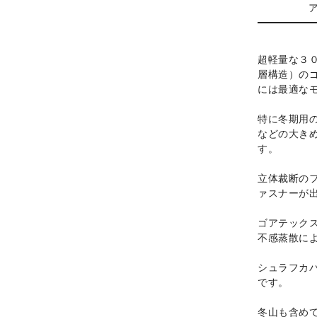
超軽量な３
層構造）の
には最適な
特に冬期用
などの大き
す。
立体裁断の
ァスナーが
ゴアテック
不感蒸散に
シュラフカ
です。
冬山も含め