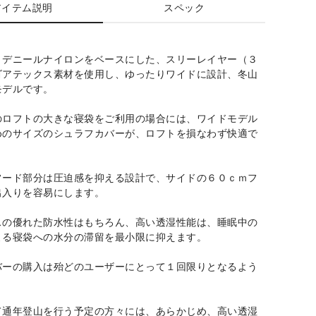
アイテム説明
スペック
０デニールナイロンをベースにした、スリーレイヤー（３
ゴアテックス素材を使用し、ゆったりワイドに設計、冬山
モデルです。
のロフトの大きな寝袋をご利用の場合には、ワイドモデル
めのサイズのシュラフカバーが、ロフトを損なわず快適で
フード部分は圧迫感を抑える設計で、サイドの６０ｃｍフ
出入りを容易にします。
スの優れた防水性はもちろん、高い透湿性能は、睡眠中の
よる寝袋への水分の滞留を最小限に抑えます。
バーの購入は殆どのユーザーにとって１回限りとなるよう
て通年登山を行う予定の方々には、あらかじめ、高い透湿