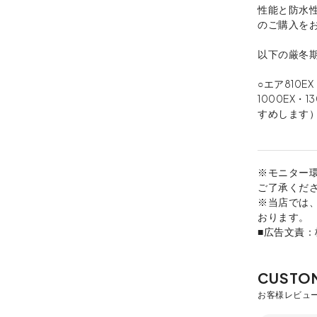
性能と防水
のご購入を
以下の厳冬
○エア810E
1000EX
すめします
※モニター
ご了承くだ
※当店では
おります。
■広告文責