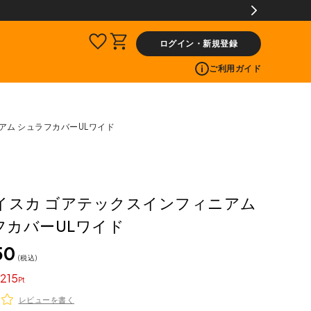
で300ptプレゼント!
ログイン・新規登録
ご利用ガイド
ニアム シュラフカバーULワイド
A イスカ ゴアテックスインフィニアム
フカバーULワイド
50
税込
215
レビューを書く