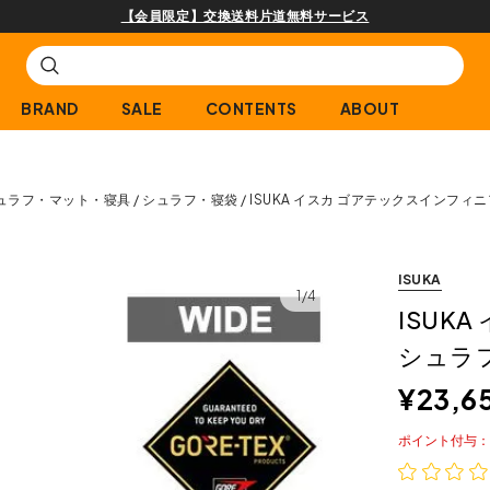
購入商品[¥2,000(税込)以上]のレビュー投稿
BRAND
SALE
CONTENTS
ABOUT
ュラフ・マット・寝具
シュラフ・寝袋
ISUKA イスカ ゴアテックスインフィ
ISUKA
1/4
ISUK
シュラ
¥
23,6
ポイント