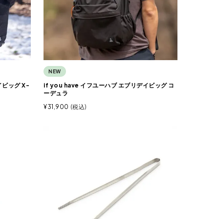
NEW
イビッグ X-
if you have イフユーハブ エブリデイビッグ コ
ーデュラ
¥
31,900
税込