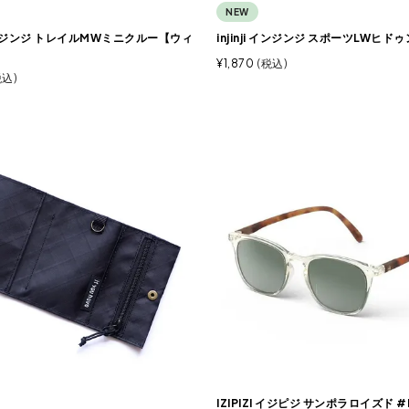
NEW
i インジンジ トレイルMWミニクルー【ウィ
injinji インジンジ スポーツLWヒドゥ
¥
1,870
税込
税込
IZIPIZI イジピジ サンポラロイズド #