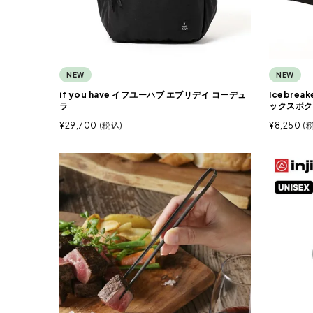
NEW
NEW
if you have イフユーハブ エブリデイ コーデュ
Icebre
ラ
ックスボク
¥
29,700
税込
¥
8,250