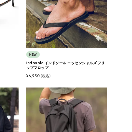
NEW
indosole インドソール エッセンシャルズ フリ
ップフロップ
¥
6,930
税込