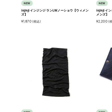
NEW
NEW
injinji インジンジ ランLWノーショウ【ウィメン
injinj
ズ】
メンズ】
¥
1,870
税込
¥
2,200