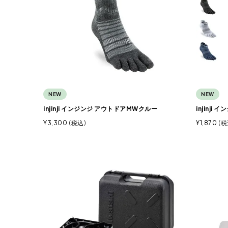
NEW
NEW
injinji インジンジ アウトドアMWクルー
injinj
¥
3,300
税込
¥
1,870
税