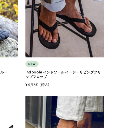
NEW
クルー
indosole インドソール イージーリビングフリ
ップフロップ
¥
4,950
税込