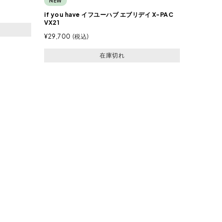
NEW
if you have イフユーハブ エブリデイ X-PAC
VX21
¥
29,700
税込
在庫切れ