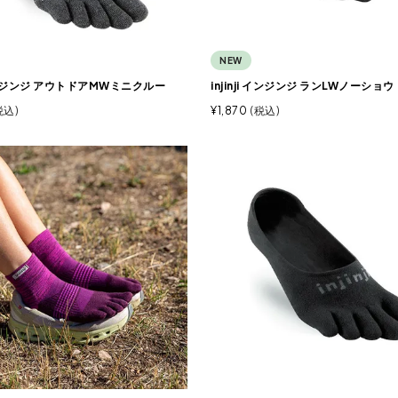
NEW
i インジンジ アウトドアMWミニクルー
injinji インジンジ ランLWノーショウ
税込
¥
1,870
税込