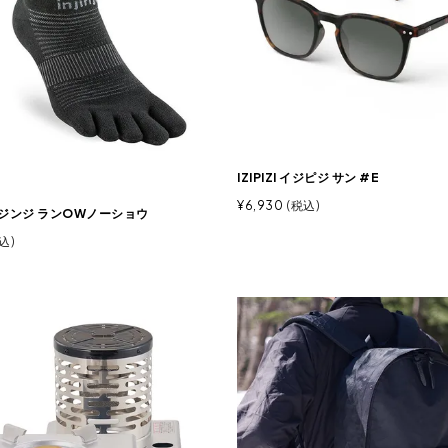
IZIPIZI イジピジ サン #E
¥
6,930
税込
i インジンジ ランOWノーショウ
込