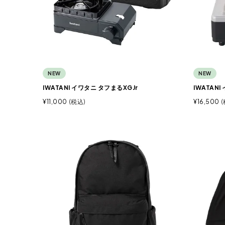
NEW
NEW
IWATANI イワタニ タフまるXGJr
IWATAN
¥
11,000
税込
¥
16,500