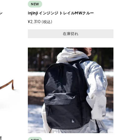
NEW
ン
injinji インジンジ トレイルMWクルー
¥
2,310
税込
在庫切れ
E