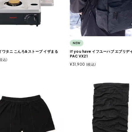
NEW
I イワタニ こんろ&ストーブ イザまる
if you have イフユーハブ エブリデ
PAC VX21
税込
¥
31,900
税込