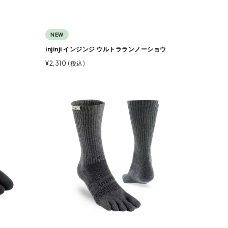
NEW
injinji インジンジ ウルトラランノーショウ
¥
2,310
税込