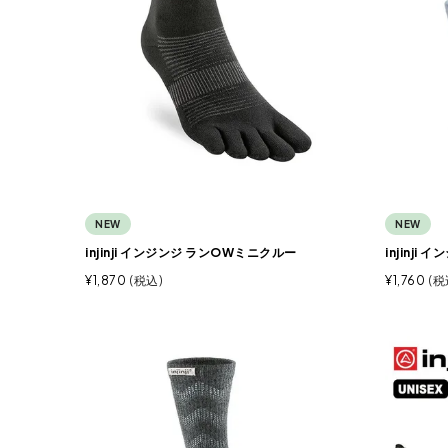
NEW
NEW
injinji インジンジ ランOWミニクルー
injinji
¥
1,870
税込
¥
1,760
税