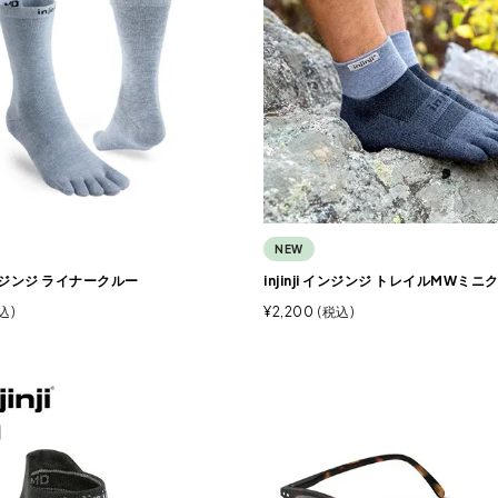
NEW
 インジンジ ライナークルー
injinji インジンジ トレイルMWミニ
込
¥
2,200
税込