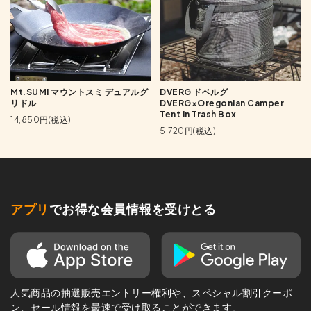
Mt.SUMI マウントスミ デュアルグ
DVERG ドベルグ
リドル
DVERG×Oregonian Camper
Tent in Trash Box
14,850円(税込)
5,720円(税込)
アプリ
でお得な会員情報を受けとる
人気商品の抽選販売エントリー権利や、スペシャル割引クーポ
ン、セール情報を最速で受け取ることができます。