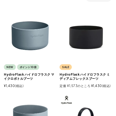
NEW
ポイント10倍
SALE
HydroFlask ハイドロフラスク マ
HydroFlask ハイドロフラスク ミ
イクロボトルブーツ
ディアムフレックスブーツ
¥
1,430
税込
定価
¥
1,573
のところ
¥
1,430
税込