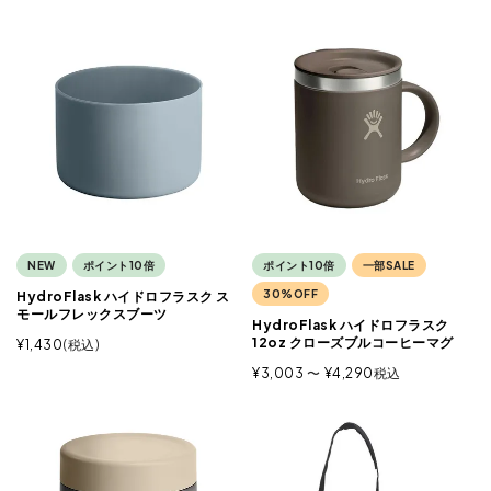
NEW
ポイント10倍
ポイント10倍
一部SALE
30%OFF
HydroFlask ハイドロフラスク ス
モールフレックスブーツ
HydroFlask ハイドロフラスク
12oz クローズブルコーヒーマグ
¥
1,430
税込
¥
3,003
〜
¥
4,290
税込