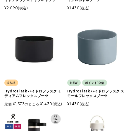
¥
2,090
税込
¥
1,430
税込
SALE
NEW
ポイント10倍
HydroFlask ハイドロフラスク ミ
HydroFlask ハイドロフラスク ス
ディアムフレックスブーツ
モールフレックスブーツ
定価
¥
1,573
のところ
¥
1,430
税込
¥
1,430
税込