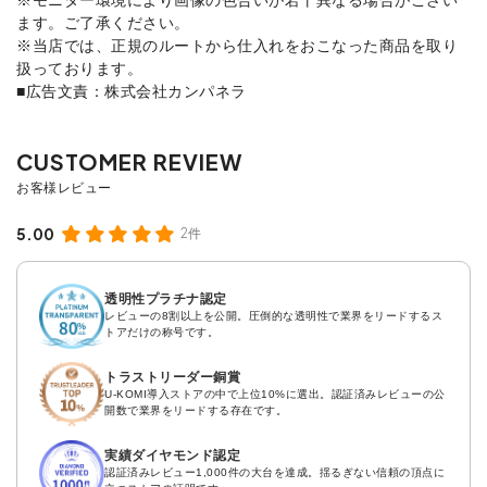
ます。ご了承ください。
※当店では、正規のルートから仕入れをおこなった商品を取り
扱っております。
■広告文責：株式会社カンパネラ
5.00
2件
透明性プラチナ認定
レビューの8割以上を公開。圧倒的な透明性で業界をリードするス
トアだけの称号です。
トラストリーダー銅賞
U-KOMI導入ストアの中で上位10%に選出。認証済みレビューの公
開数で業界をリードする存在です。
実績ダイヤモンド認定
認証済みレビュー1,000件の大台を達成。揺るぎない信頼の頂点に