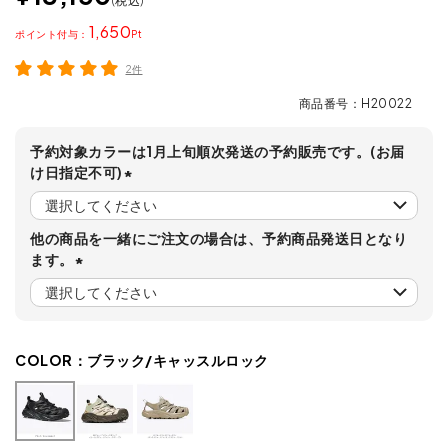
税込
1,650
ポイント
2件
商品番号
H20022
予約対象カラーは1月上旬順次発送の予約販売です。(お届
け日指定不可)
(
必
他の商品を一緒にご注文の場合は、予約商品発送日となり
須
ます。
)
(
必
須
)
COLOR：
ブラック/キャッスルロック