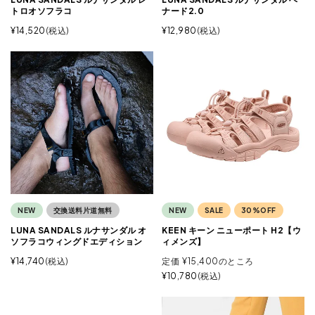
トロオソフラコ
ナード2.0
¥
14,520
税込
¥
12,980
税込
NEW
交換送料片道無料
NEW
SALE
30%OFF
LUNA SANDALS ルナサンダル オ
KEEN キーン ニューポート H2【ウ
ソフラコウィングドエディション
ィメンズ】
¥
14,740
税込
定価
¥
15,400
のところ
¥
10,780
税込