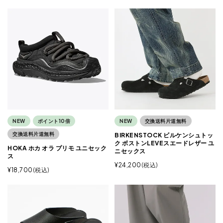
NEW
ポイント10倍
NEW
交換送料片道無料
交換送料片道無料
BIRKENSTOCK ビルケンシュトッ
ク ボストンLEVEスエードレザー ユ
HOKA ホカ オラ プリモ ユニセック
ニセックス
ス
¥
24,200
税込
¥
18,700
税込