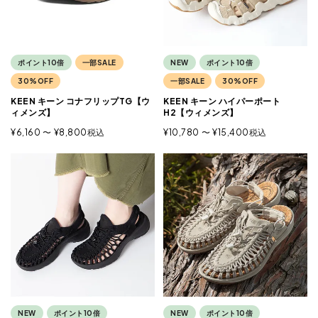
ポイント10倍
一部SALE
NEW
ポイント10倍
30%OFF
一部SALE
30%OFF
KEEN キーン コナフリップTG【ウ
KEEN キーン ハイパーポート
ィメンズ】
H2【ウィメンズ】
¥
6,160
〜
¥
8,800
税込
¥
10,780
〜
¥
15,400
税込
NEW
ポイント10倍
NEW
ポイント10倍