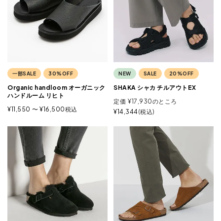
一部SALE
30%OFF
NEW
SALE
20%OFF
Organic handloom オーガニック
SHAKA シャカ チルアウトEX
ハンドルーム リヒト
定価
¥
17,930
のところ
¥
11,550
〜
¥
16,500
税込
¥
14,344
税込