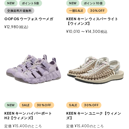
NEW
ポイント5倍
NEW
ポイント10倍
交換送料片道無料
一部SALE
30%OFF
OOFOS ウーフォス ウーメガ
KEEN キーン ウィスパー ライト
【ウィメンズ】
¥
12,980
税込
¥
10,010
〜
¥
14,300
税込
NEW
SALE
30%OFF
SALE
30%OFF
KEEN キーン ハイパーポート
KEEN キーン ユニーク【ウィメン
H2【ウィメンズ】
ズ】
定価
¥
15,400
のところ
定価
¥
15,400
のところ