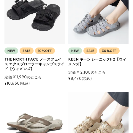
NEW
SALE
10%OFF
NEW
SALE
30%OFF
THE NORTH FACE ノースフェイ
KEEN キーン シーニックH2【ウィ
ス エクスプローラーキャンプスライ
メンズ】
ド【ウィメンズ】
定価
¥
12,100
のところ
定価
¥
11,990
のところ
¥
8,470
税込
¥
10,650
税込