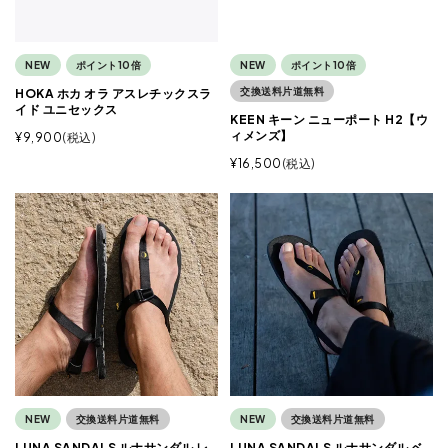
NEW
ポイント10倍
NEW
ポイント10倍
交換送料片道無料
HOKA ホカ オラ アスレチックスラ
イド ユニセックス
KEEN キーン ニューポート H2【ウ
ィメンズ】
¥
9,900
税込
¥
16,500
税込
NEW
交換送料片道無料
NEW
交換送料片道無料
LUNA SANDALS ルナサンダル レ
LUNA SANDALS ルナサンダル ベ