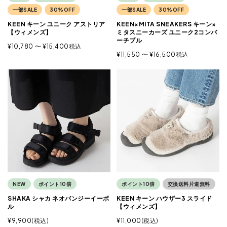
一部SALE
30%OFF
一部SALE
30%OFF
KEEN キーン ユニーク アストリア
KEEN×MITA SNEAKERS キーン×
【ウィメンズ】
ミタスニーカーズ ユニーク2コンバ
ーチブル
¥
10,780
〜
¥
15,400
税込
¥
11,550
〜
¥
16,500
税込
NEW
ポイント10倍
ポイント10倍
交換送料片道無料
SHAKA シャカ ネオバンジーイーボ
KEEN キーン ハウザー3 スライド
ル
【ウィメンズ】
¥
9,900
税込
¥
11,000
税込