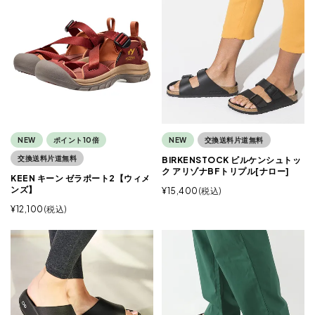
NEW
ポイント10倍
NEW
交換送料片道無料
交換送料片道無料
BIRKENSTOCK ビルケンシュトッ
ク アリゾナBFトリプル[ナロー]
KEEN キーン ゼラポート2【ウィメ
ンズ】
¥
15,400
税込
¥
12,100
税込