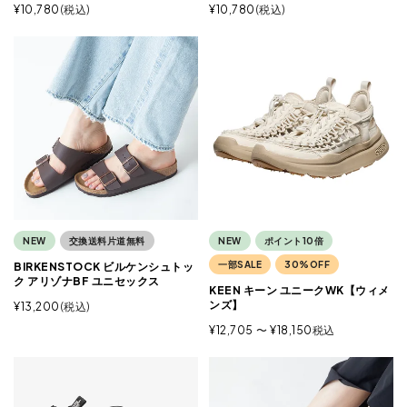
¥
10,780
税込
¥
10,780
税込
NEW
交換送料片道無料
NEW
ポイント10倍
一部SALE
30%OFF
BIRKENSTOCK ビルケンシュトッ
ク アリゾナBF ユニセックス
KEEN キーン ユニークWK【ウィメ
ンズ】
¥
13,200
税込
¥
12,705
〜
¥
18,150
税込