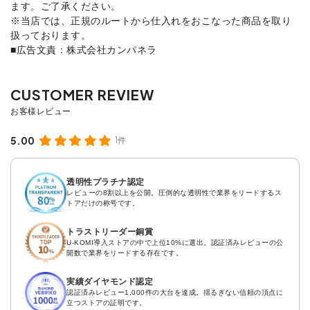
ます。ご了承ください。
※当店では、正規のルートから仕入れをおこなった商品を取り
扱っております。
■広告文責：株式会社カンパネラ
5.00
1件
透明性プラチナ認定
レビューの8割以上を公開。圧倒的な透明性で業界をリードするス
トアだけの称号です。
トラストリーダー銅賞
U-KOMI導入ストアの中で上位10%に選出。認証済みレビューの公
開数で業界をリードする存在です。
実績ダイヤモンド認定
認証済みレビュー1,000件の大台を達成。揺るぎない信頼の頂点に
立つストアの証明です。