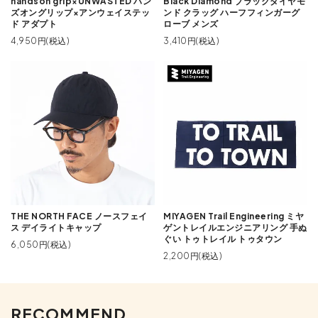
handson grip×UNWASTED ハン
Black Diamond ブラックダイヤモ
ズオングリップ×アンウェイステッ
ンド クラッグ ハーフフィンガーグ
ド アダプト
ローブ メンズ
4,950円(税込)
3,410円(税込)
THE NORTH FACE ノースフェイ
MIYAGEN Trail Engineering ミヤ
ス デイライトキャップ
ゲントレイルエンジニアリング 手ぬ
ぐい トゥトレイル トゥタウン
6,050円(税込)
2,200円(税込)
RECOMMEND