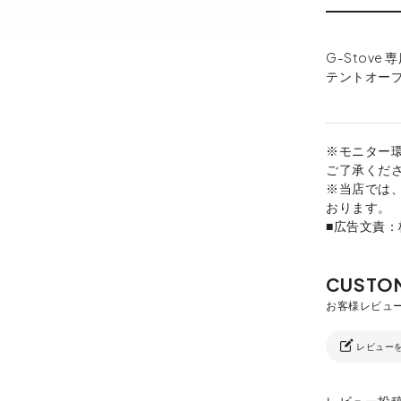
G-Stov
テントオー
※モニター
ご了承くだ
※当店では
おります。
■広告文責
レビュー