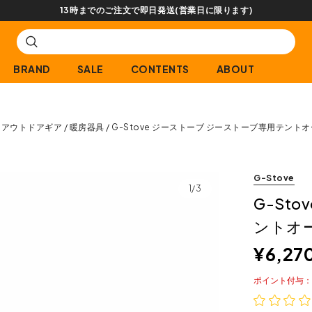
【会員限定】交換送料片道無料サービス
BRAND
SALE
CONTENTS
ABOUT
アウトドアギア
暖房器具
G-Stove ジーストーブ ジーストーブ専用テント
G-Stove
1/3
G-St
ントオ
¥
6,27
ポイント