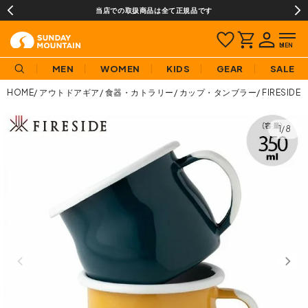
当店での取扱商品は全て正規品です
MEN
WOMEN
KIDS
GEAR
SALE
HOME
アウトドアギア
食器・カトラリー
カップ・タンブラー
FIRESI
1/8