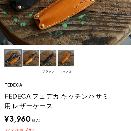
ブラック
キャメル
FEDECA
FEDECA フェデカ キッチンハサミ
用 レザーケース
¥
3,960
税込
36
ポイント