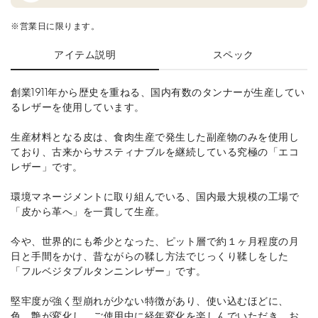
※営業日に限ります。
アイテム説明
スペック
創業1911年から歴史を重ねる、国内有数のタンナーが生産してい
るレザーを使用しています。
生産材料となる皮は、食肉生産で発生した副産物のみを使用し
ており、古来からサスティナブルを継続している究極の「エコ
レザー」です。
環境マネージメントに取り組んでいる、国内最大規模の工場で
「皮から革へ」を一貫して生産。
今や、世界的にも希少となった、ピット層で約１ヶ月程度の月
日と手間をかけ、昔ながらの鞣し方法でじっくり鞣しをした
「フルベジタブルタンニンレザー」です。
堅牢度が強く型崩れが少ない特徴があり、使い込むほどに、
色、艶が変化し、ご使用中に経年変化を楽しんでいただき、お