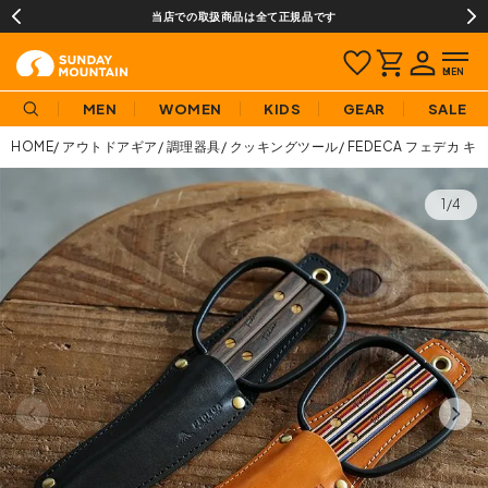
当店での取扱商品は全て正規品です
MEN
WOMEN
KIDS
GEAR
SALE
HOME
アウトドアギア
調理器具
クッキングツール
FEDECA フェデカ 
1/4