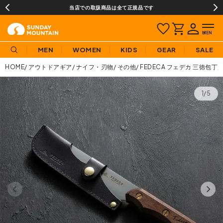
当店での取扱商品は全て正規品です
MEN
WOMEN
KIDS
GEAR
SALE
HOME
アウトドアギア
ナイフ・刃物
その他
FEDECA フェデカ 三徳包丁
1/5