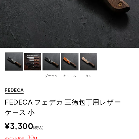
ブラック
キャメル
タン
FEDECA
FEDECA フェデカ 三徳包丁用レザー
ケース 小
¥
3,300
税込
30
ポイント