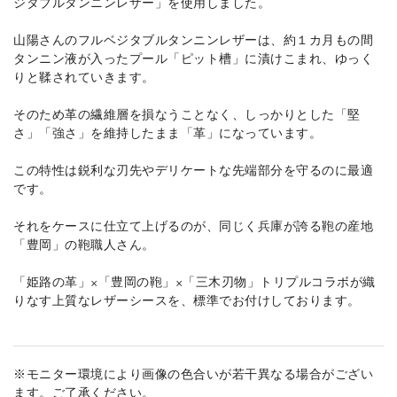
ジタブルタンニンレザー」を使用しました。
山陽さんのフルベジタブルタンニンレザーは、約１カ月もの間
タンニン液が入ったプール「ピット槽」に漬けこまれ、ゆっく
りと鞣されていきます。
そのため革の繊維層を損なうことなく、しっかりとした「堅
さ」「強さ」を維持したまま「革」になっています。
この特性は鋭利な刃先やデリケートな先端部分を守るのに最適
です。
それをケースに仕立て上げるのが、同じく兵庫が誇る鞄の産地
「豊岡」の鞄職人さん。
「姫路の革」×「豊岡の鞄」×「三木刃物」トリプルコラボが織
りなす上質なレザーシースを、標準でお付けしております。
※モニター環境により画像の色合いが若干異なる場合がござい
ます。ご了承ください。