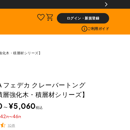
ログイン・新規登録
ご利用ガイド
積層強化木・積層材シリーズ】
CA フェデカ クレーバートング
【積層強化木・積層材シリーズ】
0
¥
5,060
〜
税込
42
46
〜
10件