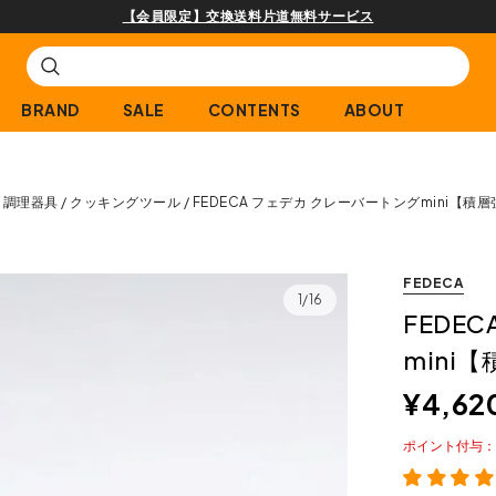
購入商品[¥2,000(税込)以上]のレビュー投稿で300ptプレゼント!
BRAND
SALE
CONTENTS
ABOUT
調理器具
クッキングツール
FEDECA フェデカ クレーバートングmini【
FEDECA
1/16
FEDE
mini
¥
4,62
ポイント