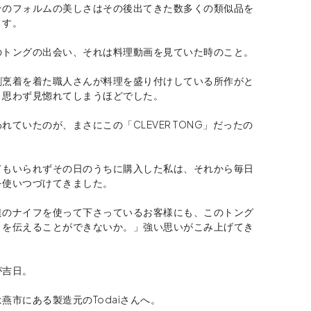
そのフォルムの美しさはその後出てきた数多くの類似品を
ます。
のトングの出会い、それは料理動画を見ていた時のこと。
割烹着を着た職人さんが料理を盛り付けしている所作がと
、思わず見惚れてしまうほどでした。
れていたのが、まさにこの「CLEVER TONG」だったの
てもいられずその日のうちに購入した私は、それから毎日
を使いつづけてきました。
達のナイフを使って下さっているお客様にも、このトング
さを伝えることができないか。」強い思いがこみ上げてき
が吉日。
燕市にある製造元のTodaiさんへ。