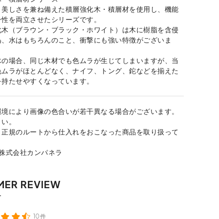
と美しさを兼ね備えた積層強化木・積層材を使用し、機能
ン性を両立させたシリーズです。
化木（ブラウン・ブラック・ホワイト）は木に樹脂を含侵
為、水はもちろんのこと、衝撃にも強い特徴がございま
木の場合、同じ木材でも色ムラが生じてしまいますが、当
色ムラがほとんどなく、ナイフ、トング、鉈などを揃えた
を持たせやすくなっています。
環境により画像の色合いが若干異なる場合がございます。
さい。
、正規のルートから仕入れをおこなった商品を取り扱って
：株式会社カンパネラ
10件