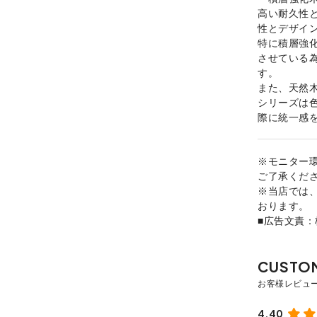
高い耐久性
性とデザイ
特に積層強
させている
す。
また、天然
シリーズは
際に統一感
※モニター
ご了承くだ
※当店では
おります。
■広告文責
4.40