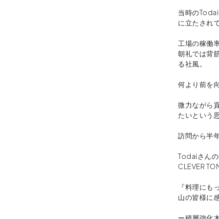
当時のTod
に立たされ
工場の稼働
朝礼では背
る社風。
何より前を
微力ながら貢
たいという
訪問から半
Todaiさん
CLEVER 
『料理にも
山の皆様に
ー積層強化