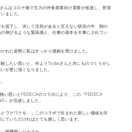
aiさんはコロナ禍で主力の外食産業向け需要が低迷し、苦境
ていました。
率も低下し、決して活気があると言えない状況の中、朝の
筋の伸びるような緊張感と、仕事の基本を大事にされてい
向かれた姿勢に私はすっかり感銘を受けました。
献したい思いと、何よりTodaiさんと共にものづくりがし
思いが更に強くなりました。
年。
の熱い思いとFEDECAのコラボにより、この『FEDECA
TONG』が完成しました。
っとワクワクを。』このコラボで生まれた新しい価値を沢
感じていただければとても嬉しく思います。
木・積層材シリーズー