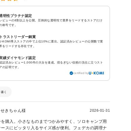
透明性プラチナ認定
レビューの8割以上を公開。圧倒的な透明性で業界をリードするストアだけ
の称号です。
トラストリーダー銅賞
U-KOMI導入ストアの中で上位10%に選出。認証済みレビューの公開数で業
界をリードする存在です。
実績ダイヤモンド認定
認証済みレビュー1,000件の大台を達成。揺るぎない信頼の頂点に立つスト
アの証明です。
certified by
を書く
せきちゃん様
2026-01-31
ーを購入。小さなものまでつかみやすく、ソロキャンプ用
ケースにピッタリ入るサイズ感が便利。フェデカの調理ナ