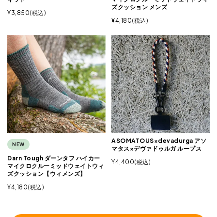
ズクッション メンズ
¥
3,850
税込
¥
4,180
税込
ASOMATOUS×devadurga アソ
NEW
マタス×デヴァドゥルガ ループス
Darn Tough ダーンタフ ハイカー
¥
4,400
税込
マイクロクルーミッドウェイトウィ
ズクッション【ウィメンズ】
¥
4,180
税込