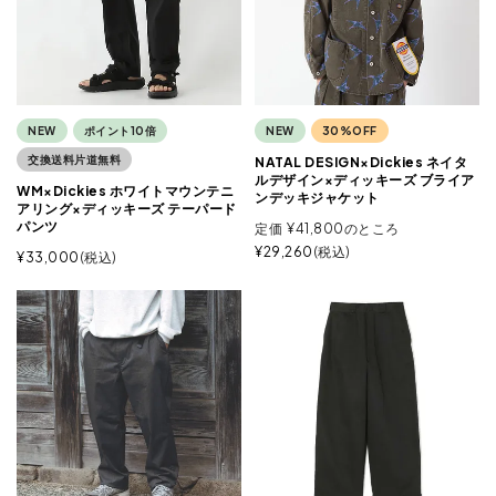
NEW
ポイント10倍
NEW
30%OFF
交換送料片道無料
NATAL DESIGN×Dickies ネイタ
ルデザイン×ディッキーズ ブライア
WM×Dickies ホワイトマウンテニ
ンデッキジャケット
アリング×ディッキーズ テーパード
パンツ
定価
¥
41,800
のところ
¥
29,260
税込
¥
33,000
税込