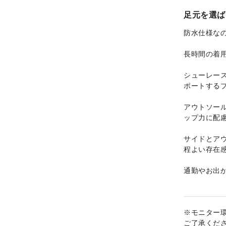
足元を選ば
防水仕様な
長時間の着
シューレー
ポートする
アウトソー
ップ力に配
サイドとア
程よい存在
通勤やお出
※モニター
ご了承くだ