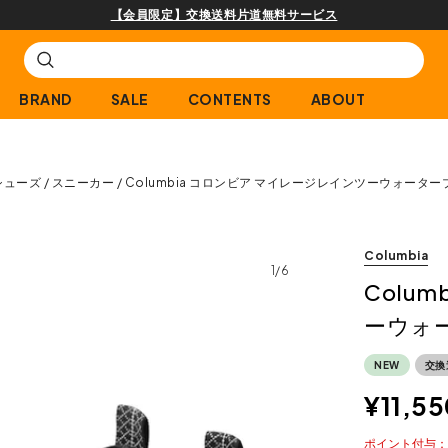
【会員限定】交換送料片道無料サービス
BRAND
SALE
CONTENTS
ABOUT
シューズ
スニーカー
Columbia コロンビア マイレージレインツーウォータ
Columbia
1/6
Colu
ーウォ
NEW
交換
¥
11,55
ポイント