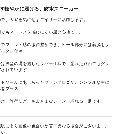
ず軽やかに履ける、防水スニーカー
ので、天候を気にせずデイリーに活躍します。
用でもストレスを感じにくい履き心地です。
スでフィット感の微調整ができ、ヒール部分には着脱をサ
プルタブ付き。
ルは波型の溝を施したラバー仕様で、濡れた路面でもグリ
慮されています。
ウトソールにあしらったブランドロゴが、シンプルな中に
感をプラス。
かけ、旅行など、さまざまなシーンで頼れる一足です。
環境により画像の色合いが若干異なる場合がございます。
さい。