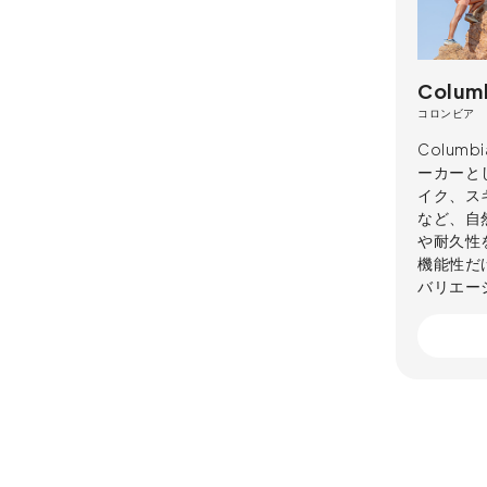
Colum
コロンビア
Colu
ーカーと
イク、ス
など、自
や耐久性
機能性だ
バリエー