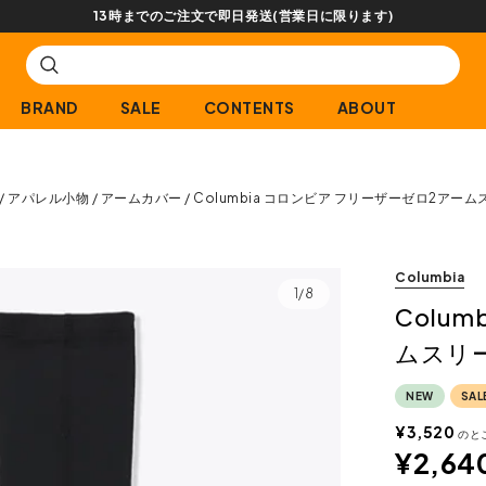
BRAND
SALE
CONTENTS
ABOUT
アパレル小物
アームカバー
Columbia コロンビア フリーザーゼロ2アー
Columbia
1/8
Colu
ムスリ
NEW
SAL
¥
3,520
のと
¥
2,64