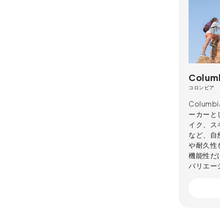
Colum
コロンビア
Colu
ーカーと
イク、ス
など、自
や耐久性
機能性だ
バリエー