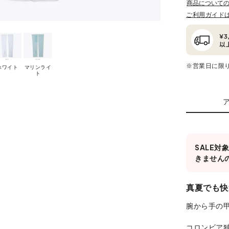
商品について
ご利用ガイド
※営業日に限
ホワイト
マリンライ
ト
SALE
きません
真夏でも快
腕から手の
コロンビア