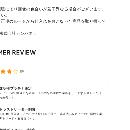
環境により画像の色合いが若干異なる場合がございます。
さい。
、正規のルートから仕入れをおこなった商品を取り扱って
：株式会社カンパネラ
1件
透明性プラチナ認定
レビューの8割以上を公開。圧倒的な透明性で業界をリードするストアだけ
の称号です。
トラストリーダー銅賞
U-KOMI導入ストアの中で上位10%に選出。認証済みレビューの公開数で業
界をリードする存在です。