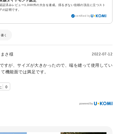
実績ダイヤモンド認定
認証済みレビュー1,000件の大台を達成。揺るぎない信頼の頂点に立つスト
アの証明です。
certified by
を書く
まさ様
2022-07-12
63kgですが、サイズが大きかったので、端を縫って使用してい
くて機能面では満足です。
た
0