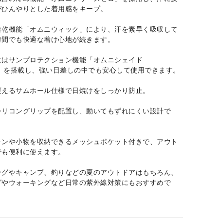
がひんやりとした着用感をキープ。
速乾機能「オムニウィック」により、汗を素早く吸収して
時間でも快適な着け心地が続きます。
にはサンプロテクション機能「オムニシェイド
）」を搭載し、強い日差しの中でも安心して使用できます。
覆えるサムホール仕様で日焼けをしっかり防止。
シリコングリップを配置し、動いてもずれにくい設計で
ォンや小物を収納できるメッシュポケット付きで、アウト
でも便利に使えます。
ングやキャンプ、釣りなどの夏のアウトドアはもちろん、
グやウォーキングなど日常の紫外線対策にもおすすめで