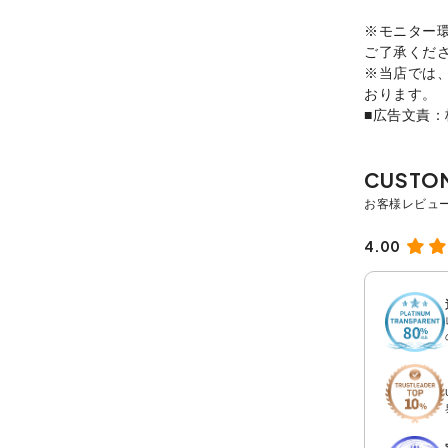
※モニター
ご了承くだ
※当店では
おります。
■広告文責
4.00