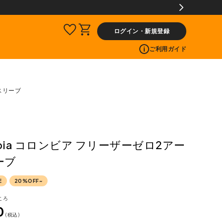
【会員限定】交換送料片道無料サービス
ログイン・新規登録
ご利用ガイド
ムスリーブ
mbia コロンビア フリーザーゼロ2アー
ーブ
E
20%OFF~
ころ
0
税込