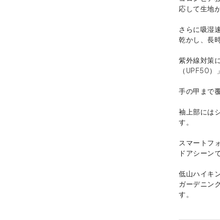
応して生地
さらに吸湿
乾かし、長
紫外線対策
（UPF50
手の甲まで
袖上部には
す。
スマートフ
ドアシーン
低山ハイキ
ガーデニン
す。