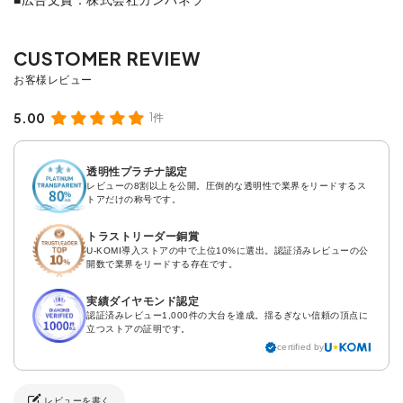
5.00
1件
透明性プラチナ認定
レビューの8割以上を公開。圧倒的な透明性で業界をリードするス
トアだけの称号です。
トラストリーダー銅賞
U-KOMI導入ストアの中で上位10%に選出。認証済みレビューの公
開数で業界をリードする存在です。
実績ダイヤモンド認定
認証済みレビュー1,000件の大台を達成。揺るぎない信頼の頂点に
立つストアの証明です。
certified by
レビューを書く