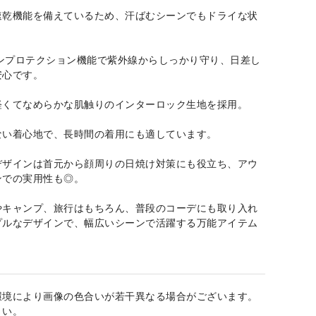
速乾機能を備えているため、汗ばむシーンでもドライな状
。
サンプロテクション機能で紫外線からしっかり守り、日差し
安心です。
軽くてなめらかな肌触りのインターロック生地を採用。
ない着心地で、長時間の着用にも適しています。
デザインは首元から顔周りの日焼け対策にも役立ち、アウ
ンでの実用性も◎。
やキャンプ、旅行はもちろん、普段のコーデにも取り入れ
プルなデザインで、幅広いシーンで活躍する万能アイテム
環境により画像の色合いが若干異なる場合がございます。
さい。