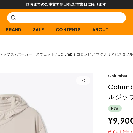
【会員限定】
BRAND
SALE
CONTENTS
ABOUT
トップス
パーカー・スウェット
Columbia コロンビア マグノリアビスタ
Columbia
1/6
Colu
ルジッ
NEW
¥
9,90
ポイント