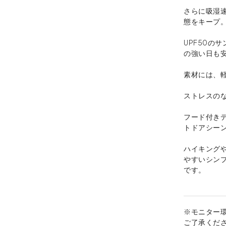
さらに吸湿
態をキープ
UPF50の
の強い日も
素材には、
ストレスの
フード付き
トドアシー
ハイキング
やすいシン
です。
※モニター
ご了承くだ