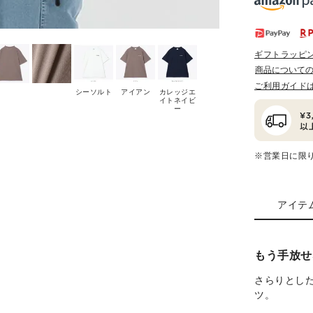
ギフトラッピ
商品について
ご利用ガイド
シーソルト
アイアン
カレッジエ
イトネイビ
ー
※営業日に限
アイテ
もう手放せ
さらりとし
ツ。