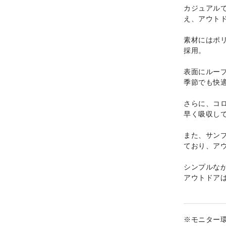
カジュアル
え、アウト
素材にはポリ
採用。
表面にルー
季節でも快
さらに、コ
早く吸収し
また、サンプ
ており、ア
シンプルな
アウトドア
※モニター