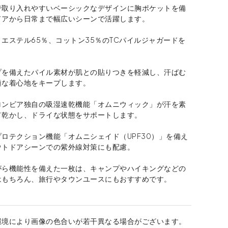
で取り入れやすいベーシックなデザインに胸ポケットを備
ドアから日常まで幅広いシーンで活躍します。
エステル65％、コットン35％のTCパイルジャガードを
プを備えたパイル素材が肌との貼りつきを軽減し、汗ばむ
適な着心地をキープします。
ロンビア独自の吸湿速乾機能「オムニウィック」が汗を素
て乾かし、ドライな状態をサポートします。
ロテクション機能「オムニシェイド（UPF30）」を備え
ウトドアシーンでの紫外線対策にも配慮。
がら機能性を備えた一枚は、キャンプやハイキングなどの
はもちろん、旅行やタウンユースにもおすすめです。
環境により画像の色合いが若干異なる場合がございます。