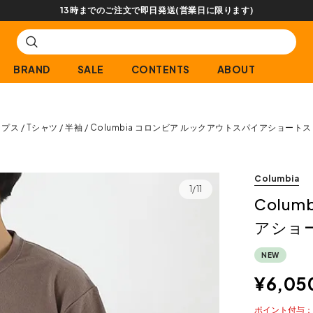
【会員限定】交換送料片道無料サービス
BRAND
SALE
CONTENTS
ABOUT
ップス
Tシャツ
半袖
Columbia コロンビア ルックアウトスパイアショート
Columbia
1/11
Colu
アショ
NEW
¥
6,05
ポイント