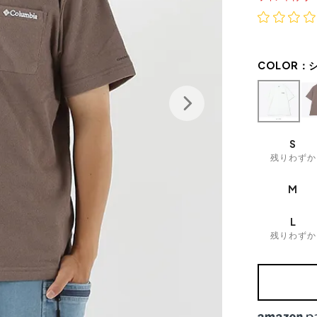
COLOR：
S
残りわずか
M
L
残りわずか