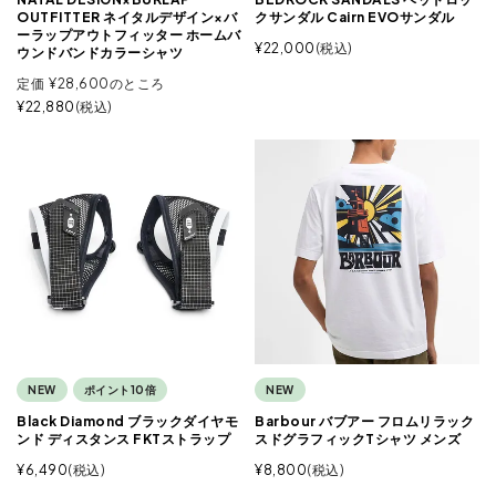
OUTFITTER ネイタルデザイン×バ
クサンダル Cairn EVOサンダル
ーラップアウトフィッター ホームバ
¥
22,000
税込
ウンドバンドカラーシャツ
定価
¥
28,600
のところ
¥
22,880
税込
NEW
ポイント10倍
NEW
Black Diamond ブラックダイヤモ
Barbour バブアー フロムリラック
ンド ディスタンス FKTストラップ
スドグラフィックTシャツ メンズ
¥
6,490
税込
¥
8,800
税込