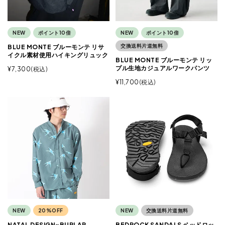
NEW
ポイント10倍
NEW
ポイント10倍
交換送料片道無料
BLUE MONTE ブルーモンテ リサ
イクル素材使用ハイキングリュック
BLUE MONTE ブルーモンテ リッ
プル生地カジュアルワークパンツ
¥
7,300
税込
¥
11,700
税込
NEW
20%OFF
NEW
交換送料片道無料
NATAL DESIGN×BURLAP
BEDROCK SANDALS ベッドロッ