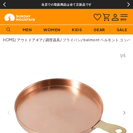
当店での取扱商品は全て正規品です
MEN
WOMEN
KIDS
GEAR
SALE
HOME
アウトドアギア
調理器具
フライパン
belmont ベルモント コッ
1/5