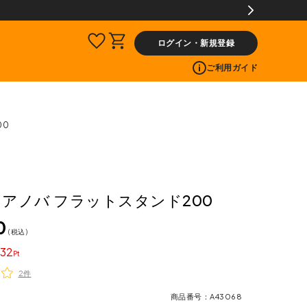
ログイン・新規登録
ご利用ガイド
00
A アノバ フラットスタンド200
0
税込
32
2件
商品番号
A43068