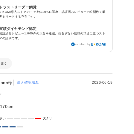
トラストリーダー銅賞
U-KOMI導入ストアの中で上位10%に選出。認証済みレビューの公開数で業
界をリードする存在です。
実績ダイヤモンド認定
認証済みレビュー1,000件の大台を達成。揺るぎない信頼の頂点に立つスト
アの証明です。
certified by
を書く
nnn様
購入確認済み
2026-06-19
〜
170cm
さい
大きい