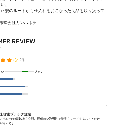
さい。
、正規のルートから仕入れをおこなった商品を取り扱って
：株式会社カンパネラ
2件
さい
大きい
透明性プラチナ認定
レビューの8割以上を公開。圧倒的な透明性で業界をリードするストアだけ
の称号です。