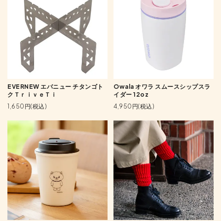
EVERNEW エバニュー チタンゴト
Owala オワラ スムースシップスラ
クＴｒｉｖｅＴｉ
イダー 12oz
1,650円(税込)
4,950円(税込)