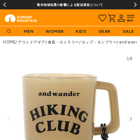
熊本地域地震の影響による配送遅延について
MEN
WOMEN
KIDS
GEAR
SALE
HOME
アウトドアギア
食器・カトラリー
カップ・タンブラー
and wa
1/8