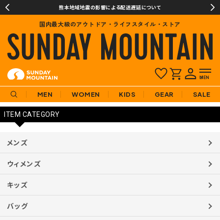
タフフ%E商品一覧
熊本地域地震の影響による配送遅延について
国内最大級のアウトドア・ライフスタイル・ストア
検索条件に該当する商品はありません。
MEN
WOMEN
KIDS
GEAR
SALE
ITEM CATEGORY
メンズ
アウター
トップス
ボトムス
靴
メンズ商品一覧へ
ウィメンズ
アウター
トップス
ボトムス
靴
ウィメンズ商品一覧へ
キッズ
キッズウェア
キッズ靴
キッズアクセサリー
キッズバッグ
キッズ商品一覧へ
バッグ
リュック･バックパック
ボディバッグ
ショルダーバッグ
トートバッグ
ボストン･トラベル
キャリーバッグ
バッグ一覧へ