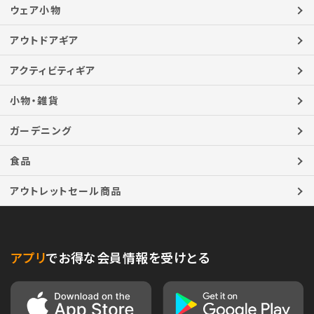
ウェア小物
帽子
ネックウェア
手袋
エプロン
ベルト
靴下
時計
サングラス
ウェア小物一覧へ
アウトドアギア
テント･タープ
寝具（シュラフ・マット）
テーブル・チェア
ランタン･ライト
クーラーボックス
水筒･ボトル
焚き火台・グリル
燃焼器具・燃料
ナイフ・刃物
調理器具
食器・カトラリー
ボックス・コンテナ
アウトドアギア一覧へ
アクティビティギア
ストック・トレッキングポール
クライミング
ウィンター
マリン
釣り
サウナ
フィットネス・ヨガ
E-BIKE
アクティビティギア一覧へ
小物・雑貨
財布・ケース
スマホ関連
タオル・ブランケット・ハンカチ
敷物・カバー
傘
ステッカー
玩具・ホビー
虫除けグッズ
救急・日用品
ファン・扇風機
小物・雑貨一覧へ
ガーデニング
ガーデニング商品一覧へ
食品
食品一覧へ
アウトレットセール商品
メンズ
ウィメンズ
キッズ
バッグ
シューズ
アクセサリー
アウトドアギア
食品
SALE商品一覧へ
アプリ
でお得な会員情報を受けとる