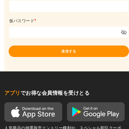
(
必
須
)
仮パスワード
(
必
須
)
送信する
アプリ
でお得な会員情報を受けとる
人気商品の抽選販売エントリー権利や、スペシャル割引クーポ