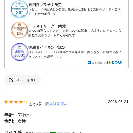
透明性プラチナ認定
レビューの8割以上を公開。圧倒的な透明性で業界をリードするス
トアだけの称号です。
トラストリーダー銅賞
U-KOMI導入ストアの中で上位10%に選出。認証済みレビューの公
開数で業界をリードする存在です。
実績ダイヤモンド認定
認証済みレビュー1,000件の大台を達成。揺るぎない信頼の頂点に
立つストアの証明です。
certified by
レビューを書く
2026-06-21
まか様
購入確認済み
年齢:
50代〜
性別:
女性
サイズ感
小さい
大きい