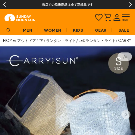
当店での取扱商品は全て正規品です
MEN
WOMEN
KIDS
GEAR
SALE
HOME
アウトドアギア
ランタン・ライト
LEDランタン・ライト
CARRY
1/8