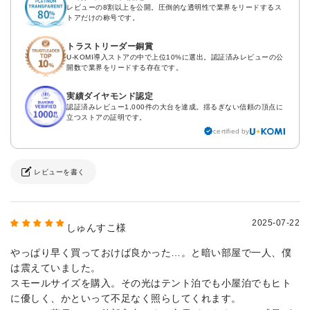
レビューの8割以上を公開。圧倒的な透明性で業界をリードするス
トアだけの称号です。
トラストリーダー銅賞
U-KOMI導入ストアの中で上位10%に選出。認証済みレビューの公
開数で業界をリードする存在です。
実績ダイヤモンド認定
認証済みレビュー1,000件の大台を達成。揺るぎない信頼の頂点に
立つストアの証明です。
certified by
レビューを書く
2025-07-22
しゅんすこ様
やっぱり早く買っておけば良かった…。と暗い部屋で一人、僕
は震えていました。
スモールサイズを購入。その光はテント泊でも小屋泊でもヒト
に優しく、かといって不足なく照らしてくれます。