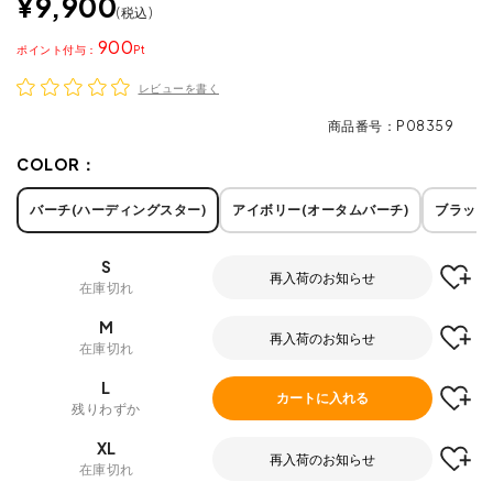
¥
9,900
税込
900
ポイント
レビューを書く
商品番号
P08359
COLOR：
バーチ(ハーディングスター)
アイボリー(オータムバーチ)
ブラック
S
再入荷のお知らせ
在庫切れ
M
再入荷のお知らせ
在庫切れ
L
カートに入れる
残りわずか
XL
再入荷のお知らせ
在庫切れ