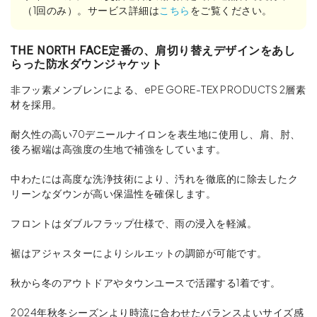
（1回のみ）。サービス詳細は
こちら
をご覧ください。
THE NORTH FACE定番の、肩切り替えデザインをあし
らった防水ダウンジャケット
非フッ素メンブレンによる、ePE GORE-TEX PRODUCTS 2層素
材を採用。
耐久性の高い70デニールナイロンを表生地に使用し、肩、肘、
後ろ裾端は高強度の生地で補強をしています。
中わたには高度な洗浄技術により、汚れを徹底的に除去したク
リーンなダウンが高い保温性を確保します。
フロントはダブルフラップ仕様で、雨の浸入を軽減。
裾はアジャスターによりシルエットの調節が可能です。
秋から冬のアウトドアやタウンユースで活躍する1着です。
2024年秋冬シーズンより時流に合わせたバランスよいサイズ感